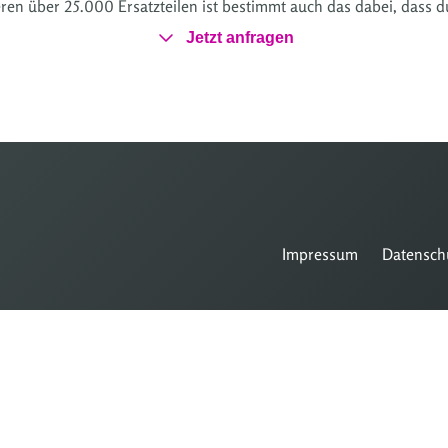
ren über 25.000 Ersatzteilen ist bestimmt auch das dabei, dass d
Jetzt anfragen
Impressum
Datensch
Zum
Zum
Seitenanfang
Hauptinhalt