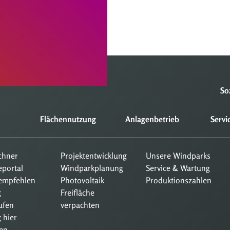
So
Flächennutzung
Anlagenbetrieb
Servi
echner
Projektentwicklung
Unsere Windparks
eportal
Windparkplanung
Service & Wartung
empfehlen
Photovoltaik
Produktionszahlen
g
Freifläche
ufen
verpachten
 hier
en