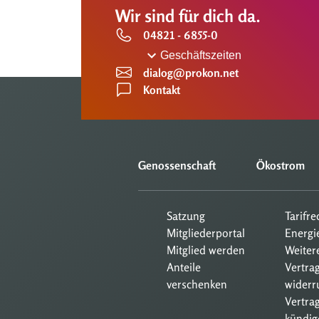
Wir sind für dich da.
04821 - 6855-0
Geschäftszeiten
dialog@prokon.net
Kontakt
Genossenschaft
Ökostrom
Satzung
Tarifr
Mitgliederportal
Energi
Mitglied werden
Weiter
Anteile
Vertra
verschenken
widerr
Vertrag
kündig