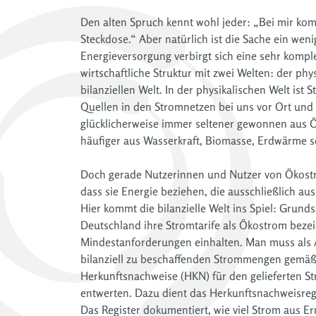
Den alten Spruch kennt wohl jeder: „Bei mir ko
Steckdose.“ Aber natürlich ist die Sache ein weni
Energieversorgung verbirgt sich eine sehr kompl
wirtschaftliche Struktur mit zwei Welten: der phy
bilanziellen Welt. In der physikalischen Welt ist
Quellen in den Stromnetzen bei uns vor Ort und
glücklicherweise immer seltener gewonnen aus 
häufiger aus Wasserkraft, Biomasse, Erdwärme 
Doch gerade Nutzerinnen und Nutzer von Ökost
dass sie Energie beziehen, die ausschließlich a
Hier kommt die bilanzielle Welt ins Spiel: Grund
Deutschland ihre Stromtarife als Ökostrom bezei
Mindestanforderungen einhalten. Man muss als A
bilanziell zu beschaffenden Strommengen gemäß 
Herkunftsnachweise (HKN) für den gelieferten S
entwerten. Dazu dient das Herkunftsnachweisre
Das Register dokumentiert, wie viel Strom aus E