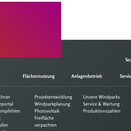
So
Flächennutzung
Anlagenbetrieb
Servi
echner
Projektentwicklung
Unsere Windparks
eportal
Windparkplanung
Service & Wartung
empfehlen
Photovoltaik
Produktionszahlen
g
Freifläche
ufen
verpachten