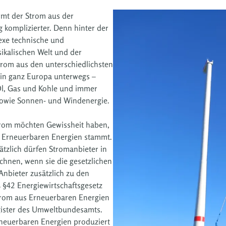
mmt der Strom aus der
g komplizierter. Denn hinter der
exe technische und
sikalischen Welt und der
 Strom aus den unterschiedlichsten
 in ganz Europa unterwegs –
Öl, Gas und Kohle und immer
sowie Sonnen- und Windenergie.
rom möchten Gewissheit haben,
us Erneuerbaren Energien stammt.
sätzlich dürfen Stromanbieter in
chnen, wenn sie die gesetzlichen
nbieter zusätzlich zu den
§42 Energiewirtschaftsgesetz
trom aus Erneuerbaren Energien
gister des Umweltbundesamts.
rneuerbaren Energien produziert