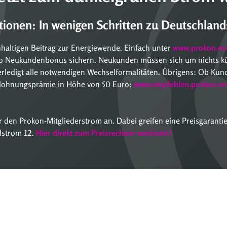
itionen: In wenigen Schritten zu Deutschlan
hhaltigen Beitrag zur Energiewende. Einfach unter
www.prokon.en
uro Neukundenbonus sichern. Neukunden müssen sich um nichts 
erledigt alle notwendigen Wechselformalitäten. Übrigens: Ob Kun
Belohnungsprämie in Höhe von 50 Euro:
www.empfehlen.prokon.en
r den Prokon-Mitgliederstrom an. Dabei greifen eine Preisgarantie
dstrom 12.
Hier direkt zum Preisrechner wechseln!