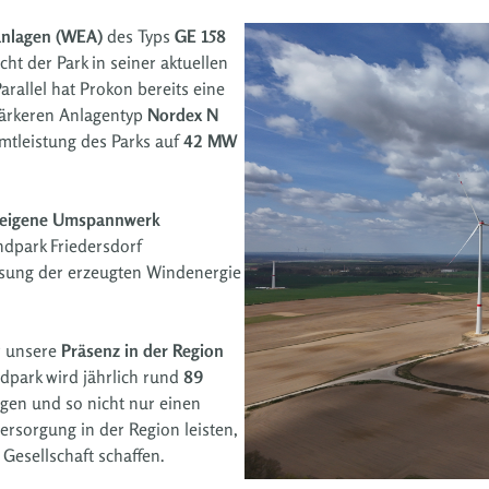
anlagen (WEA)
des Typs
GE 158
icht der Park in seiner aktuellen
Parallel hat Prokon bereits eine
tärkeren Anlagentyp
Nordex N
mtleistung des Parks auf
42 MW
-eigene Umspannwerk
dpark Friedersdorf
eisung der erzeugten Windenergie
r unsere
Präsenz in der Region
ndpark wird jährlich rund
89
gen und so nicht nur einen
ersorgung in der Region leisten,
Gesellschaft schaffen.