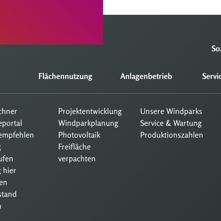
So
Flächennutzung
Anlagenbetrieb
Servi
echner
Projektentwicklung
Unsere Windparks
eportal
Windparkplanung
Service & Wartung
empfehlen
Photovoltaik
Produktionszahlen
g
Freifläche
ufen
verpachten
 hier
en
stand
n