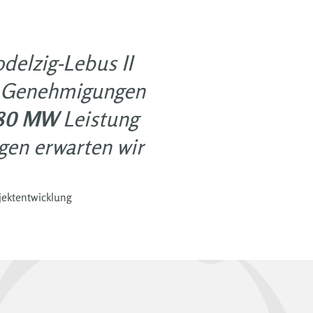
delzig-Lebus II
hr Genehmigungen
80 MW
Leistung
gen erwarten wir
jektentwicklung