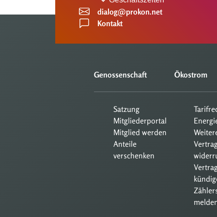
dialog@prokon.net
Kontakt
Genossenschaft
Ökostrom
Satzung
Tarifr
Mitgliederportal
Energi
Mitglied werden
Weiter
Anteile
Vertra
verschenken
widerr
Vertrag
kündig
Zähler
melde