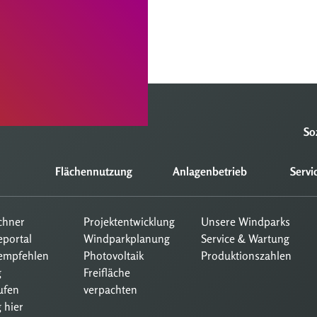
So
Flächennutzung
Anlagenbetrieb
Servi
echner
Projektentwicklung
Unsere Windparks
eportal
Windparkplanung
Service & Wartung
empfehlen
Photovoltaik
Produktionszahlen
g
Freifläche
ufen
verpachten
 hier