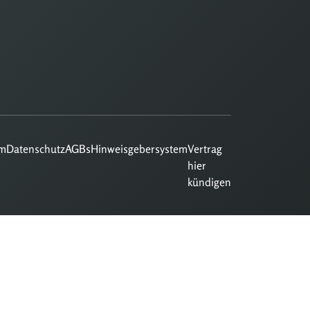
um
Datenschutz
AGBs
Hinweisgebersystem
Vertrag
hier
kündigen