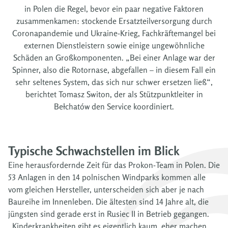
in Polen die Regel, bevor ein paar negative Faktoren
zusammenkamen: stockende Ersatzteilversorgung durch
Coronapandemie und Ukraine-Krieg, Fachkräftemangel bei
externen Dienstleistern sowie einige ungewöhnliche
Schäden an Großkomponenten. „Bei einer Anlage war der
Spinner, also die Rotornase, abgefallen – in diesem Fall ein
sehr seltenes System, das sich nur schwer ersetzen ließ“,
berichtet Tomasz Switon, der als Stützpunktleiter in
Bełchatów den Service koordiniert.
Typische Schwachstellen im Blick
Eine herausfordernde Zeit für das Prokon-Team in Polen. Die
53 Anlagen in den 14 polnischen Windparks kommen alle
vom gleichen Hersteller, unterscheiden sich aber je nach
Baureihe im Innenleben. Die ältesten sind 14 Jahre alt, die
jüngsten sind gerade erst in Rusiec II in Betrieb gegangen.
„Kinderkrankheiten gibt es eigentlich kaum, eher machen