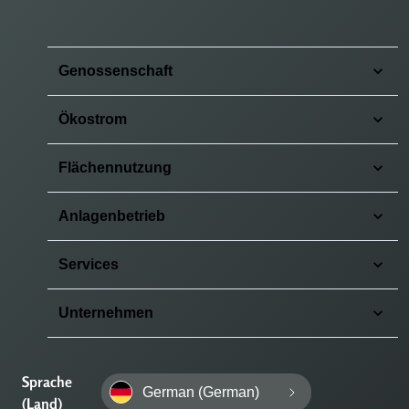
Genossenschaft
Ökostrom
Flächennutzung
Anlagenbetrieb
Services
Unternehmen
Sprache
German (German)
(Land)