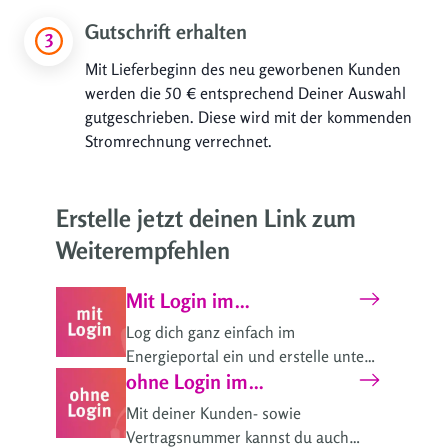
Gutschrift erhalten
Mit Lieferbeginn des neu geworbenen Kunden
werden die 50 € entsprechend Deiner Auswahl
gutgeschrieben. Diese wird mit der kommenden
Stromrechnung verrechnet.
Erstelle jetzt deinen Link zum
Weiterempfehlen
Mit Login im
Energieportal
Log dich ganz einfach im
Energieportal ein und erstelle unter
ohne Login im
"Freunde werben" deinen
persönlichen Link zum
Energieportal
Mit deiner Kunden- sowie
Weiterempfehlen.
Vertragsnummer kannst du auch