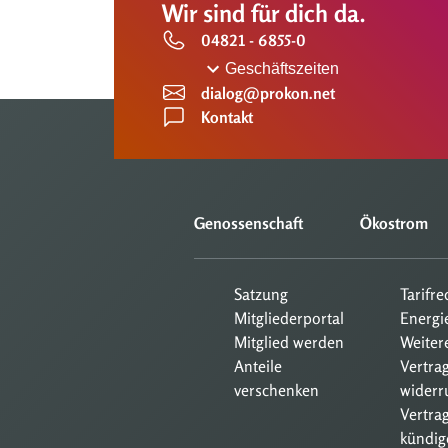
Wir sind für dich da.
04821 - 6855-0
Geschäftszeiten
dialog@prokon.net
Kontakt
Genossenschaft
Ökostrom
Satzung
Tarifr
Mitgliederportal
Energi
Mitglied werden
Weiter
Anteile
Vertra
verschenken
widerr
Vertrag
kündig