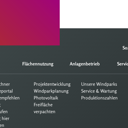
So
Flächennutzung
Anlagenbetrieb
Servi
echner
Projektentwicklung
Unsere Windparks
eportal
Windparkplanung
Service & Wartung
empfehlen
Photovoltaik
Produktionszahlen
g
Freifläche
ufen
verpachten
 hier
en