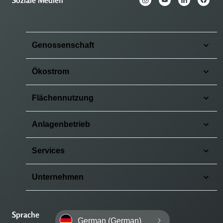
Soziale Medien
Genossenschaft
Ökostrom
Flächennutzung
Anlagenbetrieb
Services
Unternehmen
Sprache
German (German)