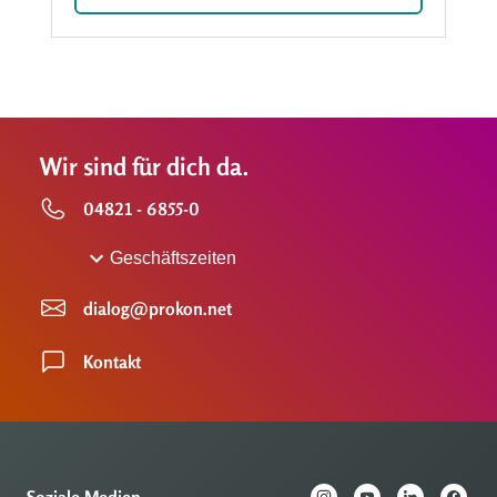
Wir sind für dich da.
04821 - 6855-0
Geschäftszeiten
dialog@prokon.net
Kontakt