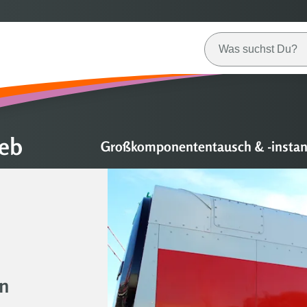
ieb
Großkomponententausch & -instan
en