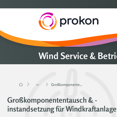
Wind Service & Betr
...
Großkomponententausch & -instandsetzung für Windkraftanlagen
Großkomponententausch & -
instandsetzung für Windkraftanlag