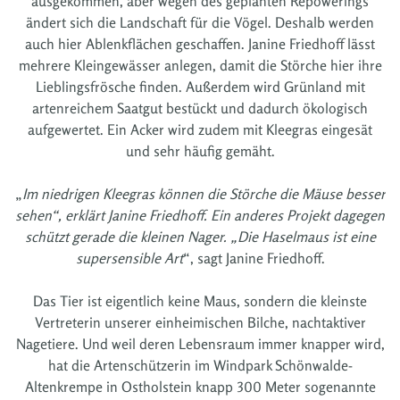
ausgekommen, aber wegen des geplanten Repowerings
ändert sich die Landschaft für die Vögel. Deshalb werden
auch hier Ablenkflächen geschaffen. Janine Friedhoff lässt
mehrere Kleingewässer anlegen, damit die Störche hier ihre
Lieblingsfrösche finden. Außerdem wird Grünland mit
artenreichem Saatgut bestückt und dadurch ökologisch
aufgewertet. Ein Acker wird zudem mit Kleegras eingesät
und sehr häufig gemäht.
„
Im niedrigen Kleegras können die Störche die Mäuse besser
sehen“, erklärt Janine Friedhoff. Ein anderes Projekt dagegen
schützt gerade die kleinen Nager. „Die Haselmaus ist eine
supersensible Art
“, sagt Janine Friedhoff.
Das Tier ist eigentlich keine Maus, sondern die kleinste
Vertreterin unserer einheimischen Bilche, nachtaktiver
Nagetiere. Und weil deren Lebensraum immer knapper wird,
hat die Artenschützerin im Windpark Schönwalde-
Altenkrempe in Ostholstein knapp 300 Meter sogenannte