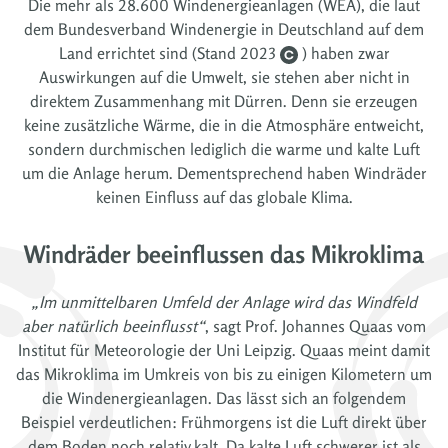
Die mehr als 28.600 Windenergieanlagen (WEA), die laut
dem Bundesverband Windenergie in Deutschland auf dem
Land errichtet sind (Stand 2023
) haben zwar
Auswirkungen auf die Umwelt, sie stehen aber nicht in
direktem Zusammenhang mit Dürren. Denn sie erzeugen
keine zusätzliche Wärme, die in die Atmosphäre entweicht,
sondern durchmischen lediglich die warme und kalte Luft
um die Anlage herum. Dementsprechend haben Windräder
keinen Einfluss auf das globale Klima.
Windräder beeinflussen das Mikroklima
„Im unmittelbaren Umfeld der Anlage wird das Windfeld
aber natürlich beeinflusst“
, sagt Prof. Johannes Quaas vom
Institut für Meteorologie der Uni Leipzig. Quaas meint damit
das Mikroklima im Umkreis von bis zu einigen Kilometern um
die Windenergieanlagen. Das lässt sich an folgendem
Beispiel verdeutlichen: Frühmorgens ist die Luft direkt über
dem Boden noch relativ kalt. Da kalte Luft schwerer ist als