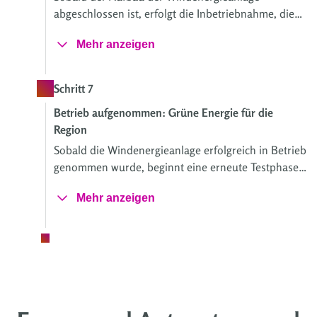
abgeschlossen ist, erfolgt die Inbetriebnahme, die
vom Hersteller durchgeführt wird.
Mehr anzeigen
Schritt 7
Betrieb aufgenommen: Grüne Energie für die
Region
Sobald die Windenergieanlage erfolgreich in Betrieb
genommen wurde, beginnt eine erneute Testphase.
In dieser Zeit wird die Anlage intensiv überwacht,
Mehr anzeigen
um sicherzustellen, dass sie störungsfrei läuft und
die festgelegten Leistungsstandards erfüllt.