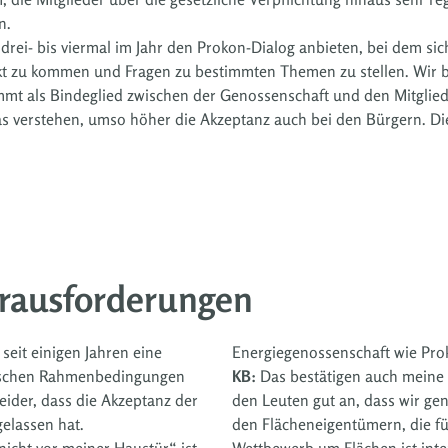
n.
drei- bis viermal im Jahr den Prokon-Dialog anbieten, bei dem sic
takt zu kommen und Fragen zu bestimmten Themen zu stellen. Wir 
mt als Bindeglied zwischen der Genossenschaft und den Mitglieder
s verstehen, umso höher die Akzeptanz auch bei den Bürgern. Die
erausforderungen
eit einigen Jahren eine
Energiegenossenschaft wie Prok
tischen Rahmenbedingungen
KB:
Das bestätigen auch meine 
eider, dass die Akzeptanz der
den Leuten gut an, dass wir gen
elassen hat.
den Flächeneigentümern, die für
nicht vor meiner Haustür“ ist
Wettbewerb um Flächen ist inte