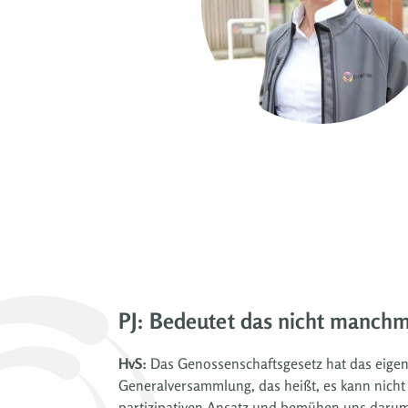
PJ: Bedeutet das nicht manchmal
HvS:
Das Genossenschaftsgesetz hat das eigentl
Generalversammlung, das heißt, es kann nicht 
partizipativen Ansatz und bemühen uns darum, 