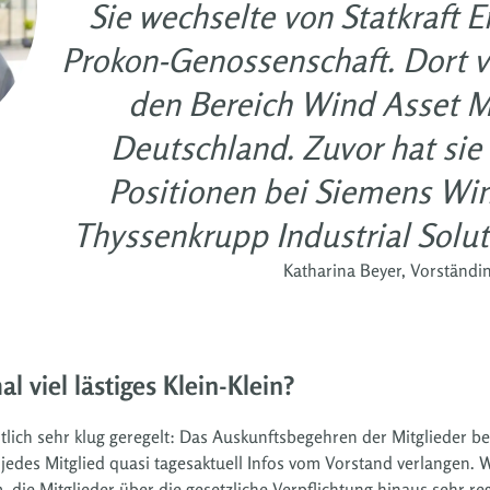
Sie wechselte von Statkraft 
Prokon-Genossenschaft. Dort v
den Bereich Wind Asset
Deutschland. Zuvor hat sie
Positionen bei Siemens Wi
Thyssenkrupp Industrial Solut
Katharina Beyer, Vorständi
 viel lästiges Klein-Klein?
ich sehr klug geregelt: Das Auskunftsbegehren der Mitglieder bes
jedes Mitglied quasi tagesaktuell Infos vom Vorstand verlangen. W
die Mitglieder über die gesetzliche Verpflichtung hinaus sehr r