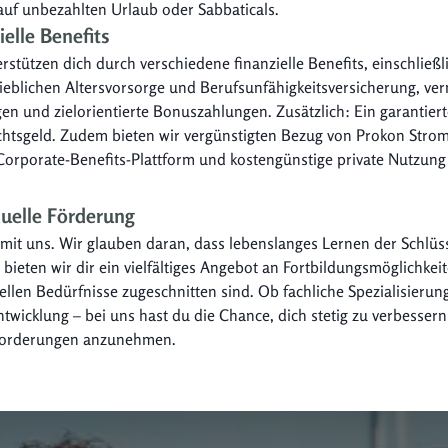
auf unbezahlten Urlaub oder Sabbaticals.
ielle Benefits
rstützen dich durch verschiedene finanzielle Benefits, einschließ
rieblichen Altersvorsorge und Berufsunfähigkeitsversicherung, v
en und zielorientierte Bonuszahlungen. Zusätzlich: Ein garantier
htsgeld. Zudem bieten wir vergünstigten Bezug von Prokon Strom
Corporate-Benefits-Plattform und kostengünstige private Nutzun
duelle Förderung
it uns. Wir glauben daran, dass lebenslanges Lernen der Schlüsse
bieten wir dir ein vielfältiges Angebot an Fortbildungsmöglichkeit
ellen Bedürfnisse zugeschnitten sind. Ob fachliche Spezialisierun
twicklung – bei uns hast du die Chance, dich stetig zu verbesser
orderungen anzunehmen.