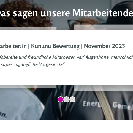
as sagen unsere Mitarbeitend
Mitarbeiter:in Rotorblattinsta
 kununu Bewertung |
Bewertung | Juli 2024
arbeiter:in | Kununu Bewertung | November 2023
"Es wird darauf geachtet zumindes
chen sowohl Arztbesuche,
dass man Arbeit und Familie in Ein
fsbereite und freundliche Mitarbeiter. Auf Augenhöhe, menschlic
tivitäten. Kindergarten
schon so lange ich hier tätig bin. B
rbetreuung in unmittelbarer Nähe.
super zugängliche Vorgesetzte"
immer hinterher. Vom Geschäftsführ
hkeit den Hund mit ins Büro zu
wird bei Prokon auf Augenhöhe gear
Gemeinschaft sind..."