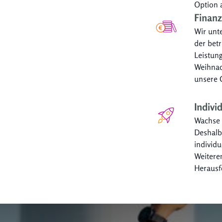
Option 
Finanz
Wir unte
der bet
Leistung
Weihnac
unsere 
Indivi
Wachse m
Deshalb 
individu
Weiteren
Herausf