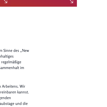
Im Sinne des „New
hhaltiges
d regelmäßige
usammenhalt im
n Arbeitens. Wir
ereinbaren kannst.
igenden
laubstage und die