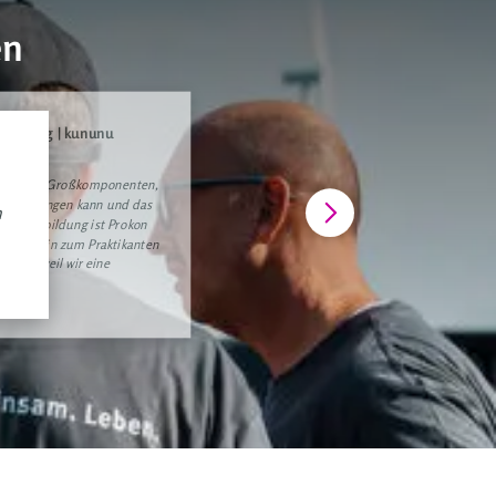
en
ndsetzung | kununu
t bei den Großkomponenten,
klang bringen kann und das
h
ei Weiterbildung ist Prokon
er bis hin zum Praktikanten
beitet weil wir eine