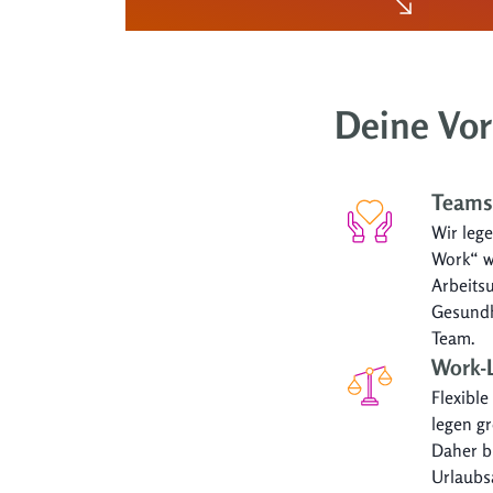
Deine Vor
Teamsp
Wir leg
Work“ w
Arbeitsu
Gesundh
Team.
Work-L
Flexible
legen g
Daher b
Urlaubs