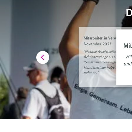
D
Mitarbeiter:in Verwaltung |
November 2023
Mit
"
Flexible Arbeitszeiten ermögli
„Hil
Behördengänge als auch Sportak
"Schatzinsel" ermöglicht Kinde
und 
Hundebesitzer haben die Möglic
nehmen. "