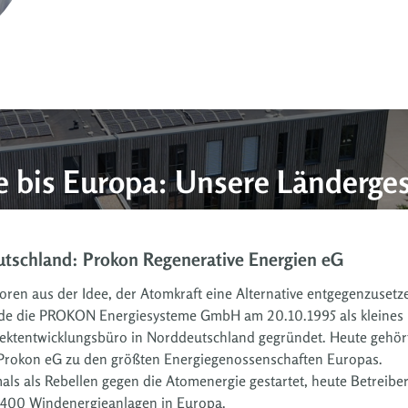
e bis Europa: Unsere Länderges
. z o. o.
tschland: Prokon Regenerative Energien eG
land von Danzig aus in der
Spanien: Prokon New Energy Sp
ren aus der Idee, der Atomkraft eine Alternative entgegenzusetz
Wartung erneuerbarer
Mit einem Planungsbüro für Photovo
erfügt über ein breites Portfolio
de die PROKON Energiesysteme GmbH am 20.10.1995 als kleines
seit 2021 auch in der spanischen H
g sowie über eigene Windparks in
jektentwicklungsbüro in Norddeutschland gegründet. Heute gehör
aus werden Projektierungsmöglichk
mmern sich vor Ort um Service
und gestartet. Mittelfristig sind do
 Prokon eG zu den größten Energiegenossenschaften Europas.
Kraftwerkskonzepte aus Wind, PV, S
ls als Rebellen gegen die Atomenergie gestartet, heute Betreibe
denkbar.
 400 Windenergieanlagen in Europa.