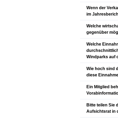
Wenn der Verkau
im Jahresberic
Welche wirtscha
gegenüber mögl
Welche Einnahm
durchschnittlic
Windparks auf d
Wie hoch sind d
diese Einnahmen
Ein Mitglied be
Vorabinformatio
Bitte teilen Si
Aufsichtsrat in