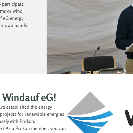
 participate
tems or wind
uf eG energy
our own hands!
 Windauf eG!
e established the energy
 projects for renewable energies
osely with Prokon.
er?
As a Prokon member, you can