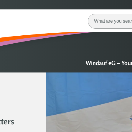
Windauf eG – You
ters