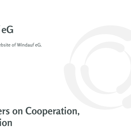
 eG
ebsite of Windauf eG.
rs on Cooperation,
tion