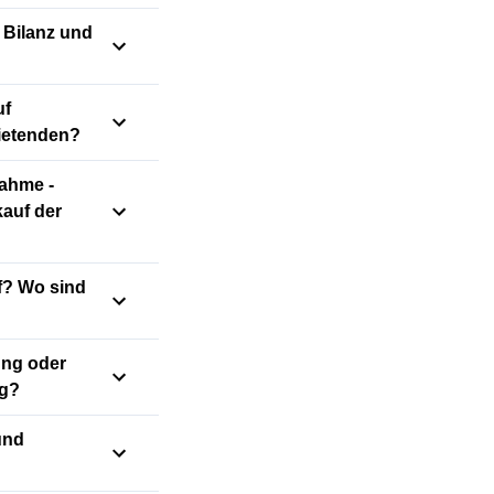
r Bilanz und
uf
ietenden?
nahme -
kauf der
f? Wo sind
ung oder
ig?
und