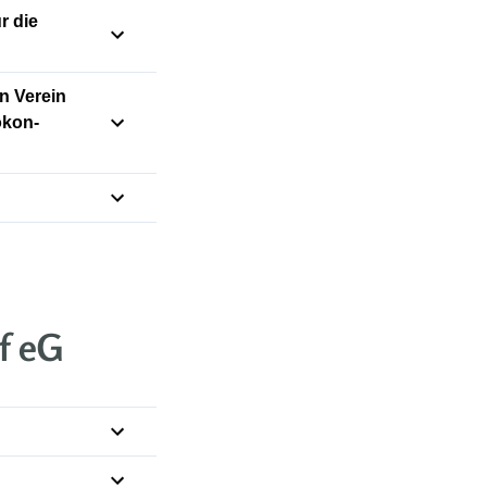
r die
in Verein
okon-
f eG