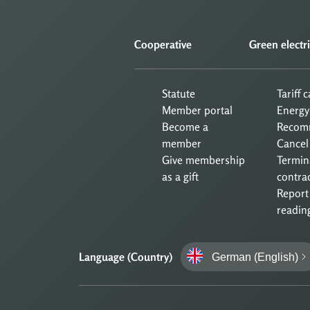
Cooperative
Green electri
Statute
Tariff 
Member portal
Energy
Become a
Recom
member
Cancel
Give membership
Termin
as a gift
contra
Report
readin
Language (Country)
German (English)