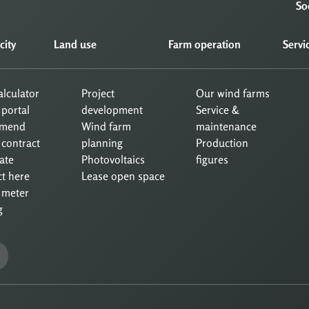
So
city
Land use
Farm operation
Servi
calculator
Project
Our wind farms
 portal
development
Service &
mend
Wind farm
maintenance
 contract
planning
Production
ate
Photovoltaics
figures
ct here
Lease open space
 meter
g