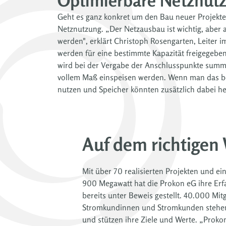
Optimierbare Netznutz
Geht es ganz konkret um den Bau neuer Projekte,
Netznutzung. „Der Netzausbau ist wichtig, aber 
werden", erklärt Christoph Rosengarten, Leiter 
werden für eine bestimmte Kapazität freigegeben
wird bei der Vergabe der Anschlusspunkte summier
vollem Maß einspeisen werden. Wenn man das bes
nutzen und Speicher könnten zusätzlich dabei helf
Auf dem richtigen
Mit über 70 realisierten Projekten und e
Menschen vor Ort. Wir hoffen, dass die Zuk
900 Megawatt hat die Prokon eG ihre Er
bereits unter Beweis gestellt. 40.000 Mi
Stromkundinnen und Stromkunden stehen
und stützen ihre Ziele und Werte. „Prokon 