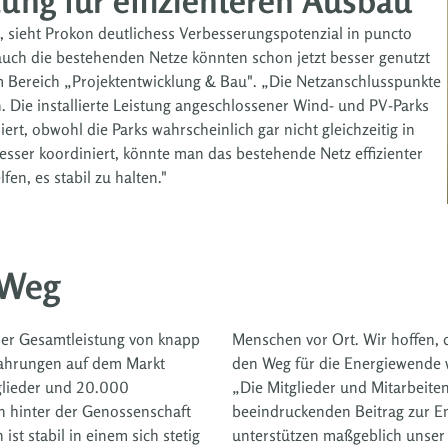
ung für effizienteren Ausbau
 sieht Prokon deutlichess Verbesserungspotenzial in puncto
auch die bestehenden Netze könnten schon jetzt besser genutzt
im Bereich „Projektentwicklung & Bau".
„Die Netzanschlusspunkte
. Die installierte Leistung angeschlossener Wind- und PV-Parks
t, obwohl die Parks wahrscheinlich gar nicht gleichzeitig in
ser koordiniert, könnte man das bestehende Netz effizienter
en, es stabil zu halten."
 Weg
iner Gesamtleistung von knapp
unft auch auf politischer Seite
fahrungen auf dem Markt
den Weg für die Energiewende 
tglieder und 20.000
„Die Mitglieder und Mitarbeite
 hinter der Genossenschaft
beeindruckenden Beitrag zur E
ist stabil in einem sich stetig
unterstützen maßgeblich unser