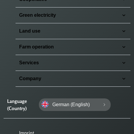
Green electricity
Land use
Farm operation
Services
Company
Language
German (English)
(Country)
Imprint