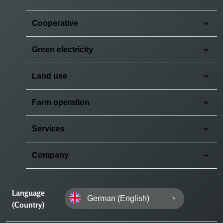
Cooperative
Green electricity
Land use
Farm operation
Services
Company
Language
German (English)
(Country)