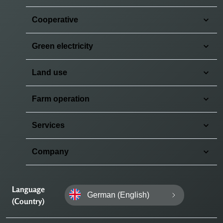
Cooperative
Green electricity
Land use
Farm operation
Services
Company
Language
German (English)
(Country)